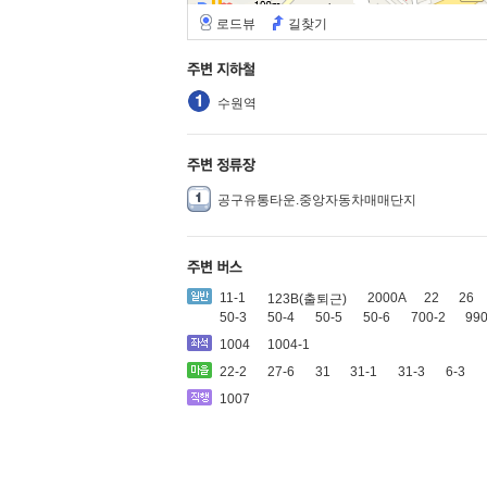
로드뷰
길찾기
수원역
공구유통타운.중앙자동차매매단지
11-1
2000A
22
26
123B(출퇴근)
50-3
50-4
50-5
50-6
700-2
99
1004
1004-1
22-2
27-6
31
31-1
31-3
6-3
1007