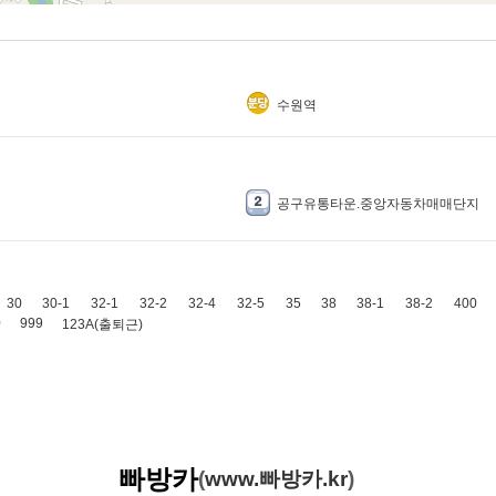
수원역
공구유통타운.중앙자동차매매단지
30
30-1
32-1
32-2
32-4
32-5
35
38
38-1
38-2
400
0
999
123A(출퇴근)
빠방
카
(
www.빠방카.kr
)